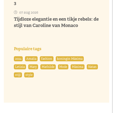
3
07 aug 2026
Tijdloze elegantie en een tikje rebels: de
stijl van Caroline van Monaco
Populaire tags
2024
Amalia
fashion
koningin Máxima
Letizia
Mary
Mathilde
Mode
Máxima
Natan
stijl
style