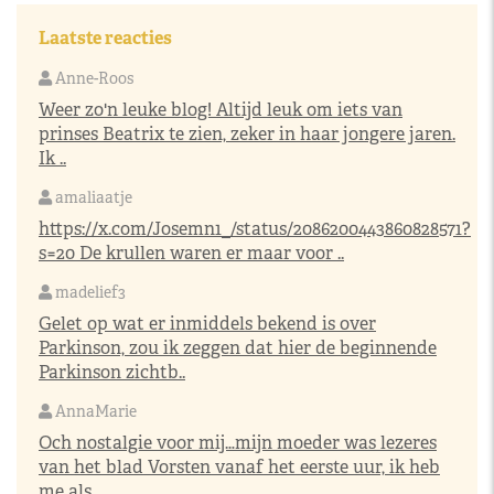
Laatste reacties
Anne-Roos
Weer zo'n leuke blog! Altijd leuk om iets van
prinses Beatrix te zien, zeker in haar jongere jaren.
Ik ..
amaliaatje
https://x.com/Josemn1_/status/2086200443860828571?
s=20
De krullen waren er maar voor ..
madelief3
Gelet op wat er inmiddels bekend is over
Parkinson, zou ik zeggen dat hier de beginnende
Parkinson zichtb..
AnnaMarie
Och nostalgie voor mij…mijn moeder was lezeres
van het blad Vorsten vanaf het eerste uur, ik heb
me als..