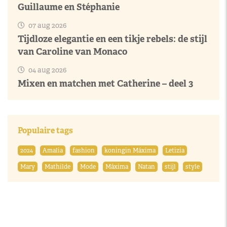
Guillaume en Stéphanie
07 aug 2026
Tijdloze elegantie en een tikje rebels: de stijl
van Caroline van Monaco
04 aug 2026
Mixen en matchen met Catherine – deel 3
Populaire tags
2024
Amalia
fashion
koningin Máxima
Letizia
Mary
Mathilde
Mode
Máxima
Natan
stijl
style