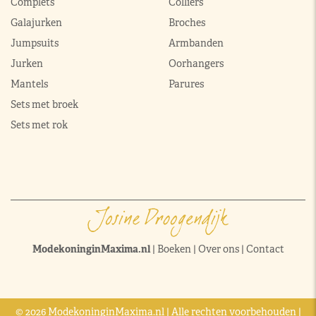
Complets
Colliers
Galajurken
Broches
Jumpsuits
Armbanden
Jurken
Oorhangers
Mantels
Parures
Sets met broek
Sets met rok
ModekoninginMaxima.nl
|
Boeken
|
Over ons
|
Contact
© 2026 ModekoninginMaxima.nl | Alle rechten voorbehouden |