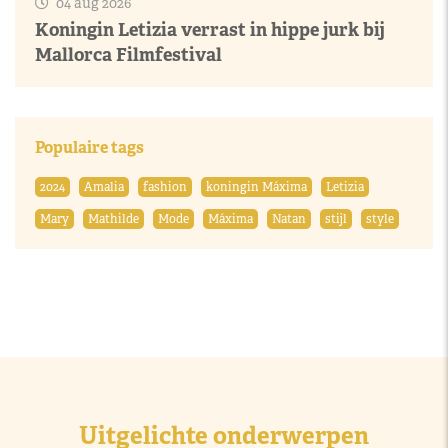
04 aug 2026
Koningin Letizia verrast in hippe jurk bij
Mallorca Filmfestival
Populaire tags
2024
Amalia
fashion
koningin Máxima
Letizia
Mary
Mathilde
Mode
Máxima
Natan
stijl
style
Uitgelichte onderwerpen