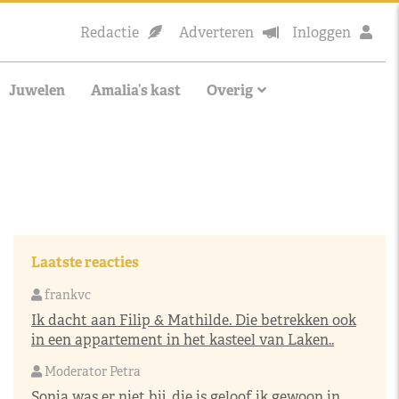
Redactie
Adverteren
Inloggen
Juwelen
Amalia’s kast
Overig
Laatste reacties
frankvc
Ik dacht aan Filip & Mathilde. Die betrekken ook
in een appartement in het kasteel van Laken..
Moderator Petra
Sonja was er niet bij, die is geloof ik gewoon in