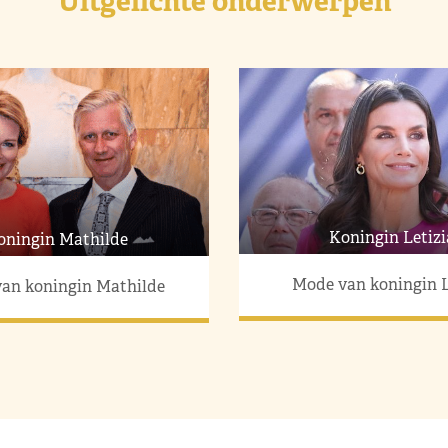
Uitgelichte onderwerpen
Koningin Letizi
oningin Mathilde
Mode van koningin L
an koningin Mathilde