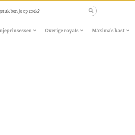
njeprinsessen
Overige royals
Máxima’s kast