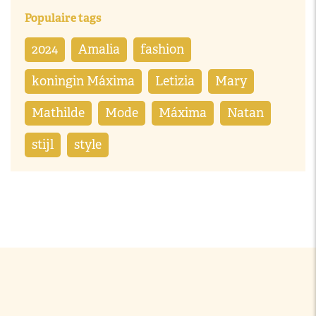
Populaire tags
2024
Amalia
fashion
koningin Máxima
Letizia
Mary
Mathilde
Mode
Máxima
Natan
stijl
style