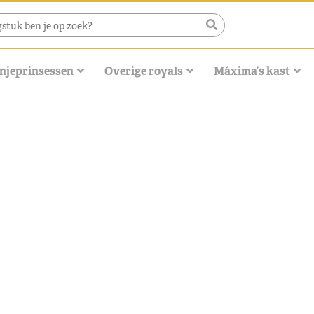
njeprinsessen
Overige royals
Máxima’s kast