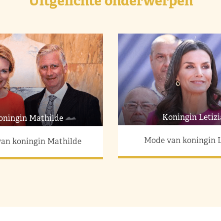
Uitgelichte onderwerpen
Koningin Letizi
oningin Mathilde
Mode van koningin L
an koningin Mathilde