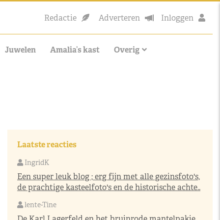
Redactie
Adverteren
Inloggen
Juwelen
Amalia’s kast
Overig
Laatste reacties
IngridK
Een super leuk blog ; erg fijn met alle gezinsfoto's,
de prachtige kasteelfoto's en de historische achte..
lente-Tine
De Karl Lagerfeld en het bruinrode mantelpakje