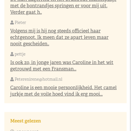
met de bontrandjes springen er voor mij uit.
Verder gaat h..
Pieter
Volgens mij is hij nog steeds officieel haar
echtgenoot. Ik meen dat ze apart leven maar
nooit gescheiden..
pettje
Is ook zo, in jonge jaren was Caroline in het wit
getrouwd met een Fransman...
Peterenirene@hotmail.nl
Caroline is een mooie persoonlijkheid. Het camel
jurkje met de voile hoed vind ik erg mooi...
Meest gelezen