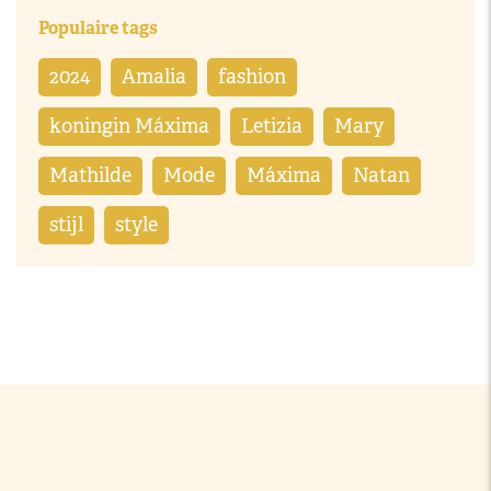
Populaire tags
2024
Amalia
fashion
koningin Máxima
Letizia
Mary
Mathilde
Mode
Máxima
Natan
stijl
style