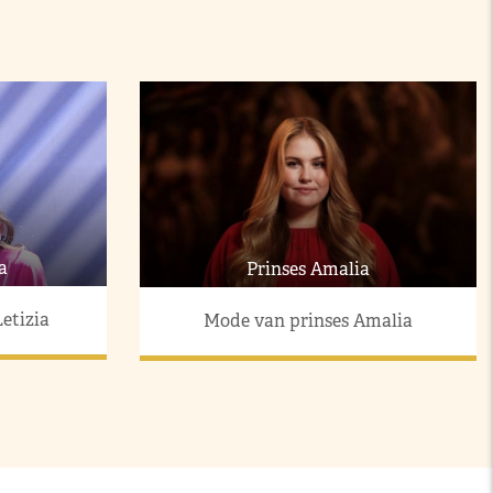
a
Prinses Amalia
etizia
Mode van prinses Amalia