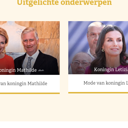
Uitgelichte onderwerpen
Koningin Letizi
oningin Mathilde
Mode van koningin L
an koningin Mathilde