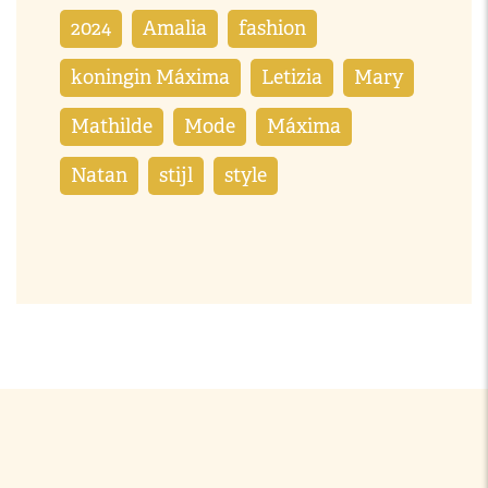
2024
Amalia
fashion
koningin Máxima
Letizia
Mary
Mathilde
Mode
Máxima
Natan
stijl
style