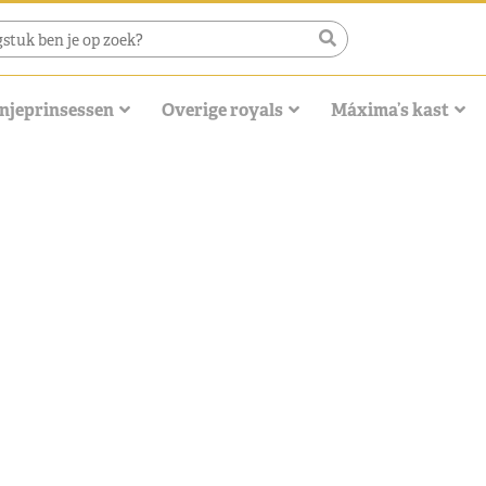
njeprinsessen
Overige royals
Máxima’s kast