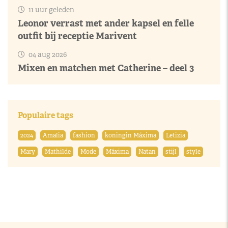
11 uur geleden
Leonor verrast met ander kapsel en felle
outfit bij receptie Marivent
04 aug 2026
Mixen en matchen met Catherine – deel 3
Populaire tags
2024
Amalia
fashion
koningin Máxima
Letizia
Mary
Mathilde
Mode
Máxima
Natan
stijl
style