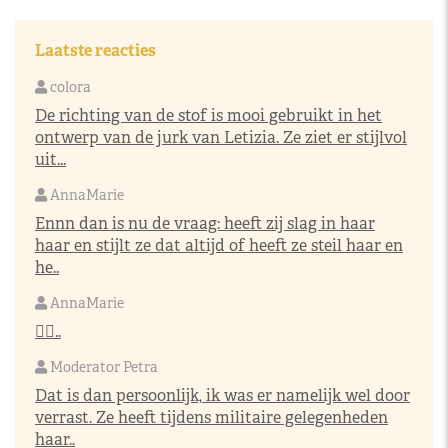
Laatste reacties
colora
De richting van de stof is mooi gebruikt in het
ontwerp van de jurk van Letizia. Ze ziet er stijlvol
uit...
AnnaMarie
Ennn dan is nu de vraag: heeft zij slag in haar
haar en stijlt ze dat altijd of heeft ze steil haar en
he..
AnnaMarie
👌🏼..
Moderator Petra
Dat is dan persoonlijk, ik was er namelijk wel door
verrast. Ze heeft tijdens militaire gelegenheden
haar..