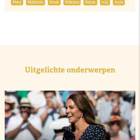
Mary
Mathilde
Mode
Máxima
Natan
stijl
style
Uitgelichte onderwerpen