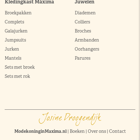
Kledingkast Máxima
Juwelen
Broekpakken
Diademen
Complets
Colliers
Galajurken
Broches
Jumpsuits
Armbanden
Jurken
Oorhangers
Mantels
Parures
Sets met broek
Sets met rok
ModekoninginMaxima.nl
|
Boeken
|
Over ons
|
Contact