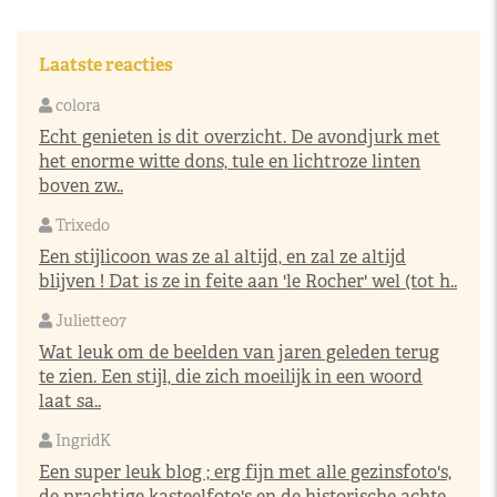
Laatste reacties
colora
Echt genieten is dit overzicht. De avondjurk met
het enorme witte dons, tule en lichtroze linten
boven zw..
Trixedo
Een stijlicoon was ze al altijd, en zal ze altijd
blijven ! Dat is ze in feite aan 'le Rocher' wel (tot h..
Juliette07
Wat leuk om de beelden van jaren geleden terug
te zien. Een stijl, die zich moeilijk in een woord
laat sa..
IngridK
Een super leuk blog ; erg fijn met alle gezinsfoto's,
de prachtige kasteelfoto's en de historische achte..