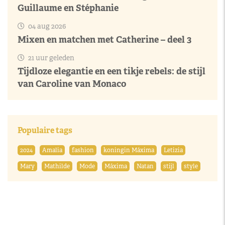
Guillaume en Stéphanie
04 aug 2026
Mixen en matchen met Catherine – deel 3
21 uur geleden
Tijdloze elegantie en een tikje rebels: de stijl
van Caroline van Monaco
Populaire tags
2024
Amalia
fashion
koningin Máxima
Letizia
Mary
Mathilde
Mode
Máxima
Natan
stijl
style