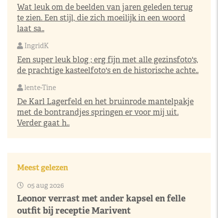
Wat leuk om de beelden van jaren geleden terug
te zien. Een stijl, die zich moeilijk in een woord
laat sa..
IngridK
Een super leuk blog ; erg fijn met alle gezinsfoto's,
de prachtige kasteelfoto's en de historische achte..
lente-Tine
De Karl Lagerfeld en het bruinrode mantelpakje
met de bontrandjes springen er voor mij uit.
Verder gaat h..
Meest gelezen
05 aug 2026
Leonor verrast met ander kapsel en felle
outfit bij receptie Marivent