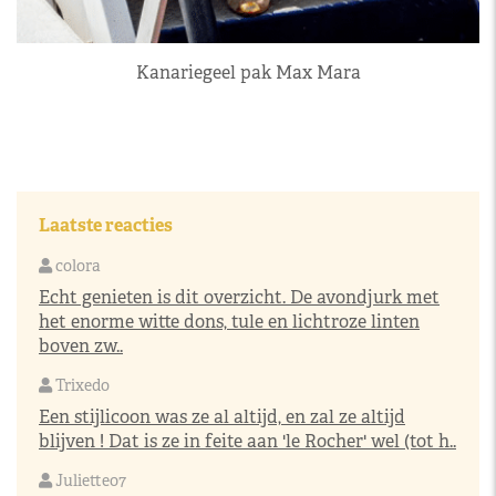
Kanariegeel pak Max Mara
Laatste reacties
colora
Echt genieten is dit overzicht. De avondjurk met
het enorme witte dons, tule en lichtroze linten
boven zw..
Trixedo
Een stijlicoon was ze al altijd, en zal ze altijd
blijven ! Dat is ze in feite aan 'le Rocher' wel (tot h..
Juliette07