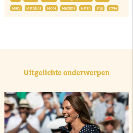
Mary
Mathilde
Mode
Máxima
Natan
stijl
style
Uitgelichte onderwerpen