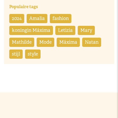
Populaire tags
2024
Amalia
fashion
koningin Máxima
Letizia
Mary
Mathilde
Mode
Máxima
Natan
stijl
style