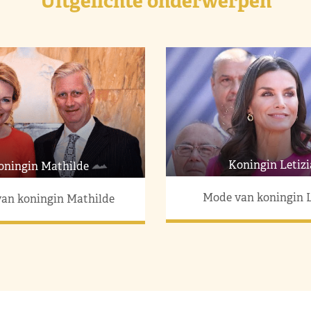
Uitgelichte onderwerpen
Koningin Letizi
oningin Mathilde
Mode van koningin L
an koningin Mathilde