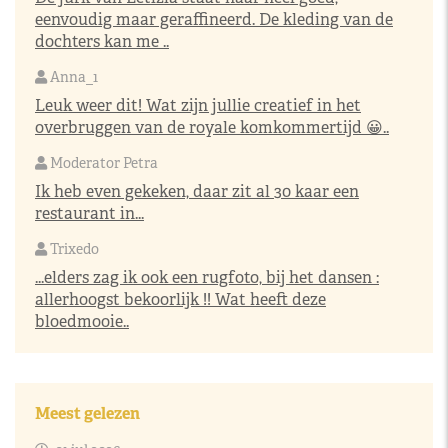
eenvoudig maar geraffineerd. De kleding van de
dochters kan me ..
Anna_1
Leuk weer dit! Wat zijn jullie creatief in het
overbruggen van de royale komkommertijd 😀..
Moderator Petra
Ik heb even gekeken, daar zit al 30 kaar een
restaurant in...
Trixedo
...elders zag ik ook een rugfoto, bij het dansen :
allerhoogst bekoorlijk !! Wat heeft deze
bloedmooie..
Meest gelezen