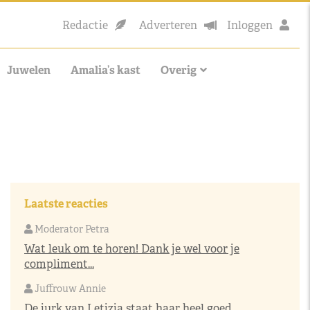
Redactie
Adverteren
Inloggen
Juwelen
Amalia’s kast
Overig
Laatste reacties
Moderator Petra
Wat leuk om te horen! Dank je wel voor je
compliment...
Juffrouw Annie
De jurk van Letizia staat haar heel goed,