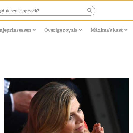
njeprinsessen
Overige royals
Máxima’s kast