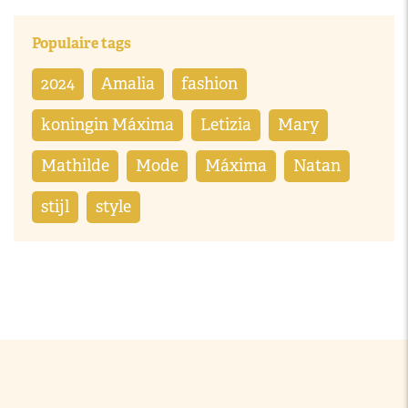
Populaire tags
2024
Amalia
fashion
koningin Máxima
Letizia
Mary
Mathilde
Mode
Máxima
Natan
stijl
style