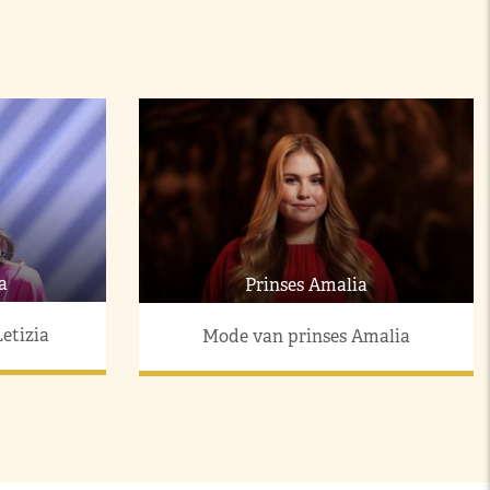
a
Prinses Amalia
etizia
Mode van prinses Amalia