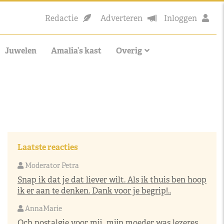
Redactie
Adverteren
Inloggen
Juwelen
Amalia’s kast
Overig
Laatste reacties
Moderator Petra
Snap ik dat je dat liever wilt. Als ik thuis ben hoop
ik er aan te denken. Dank voor je begrip!..
AnnaMarie
Och nostalgie voor mij…mijn moeder was lezeres