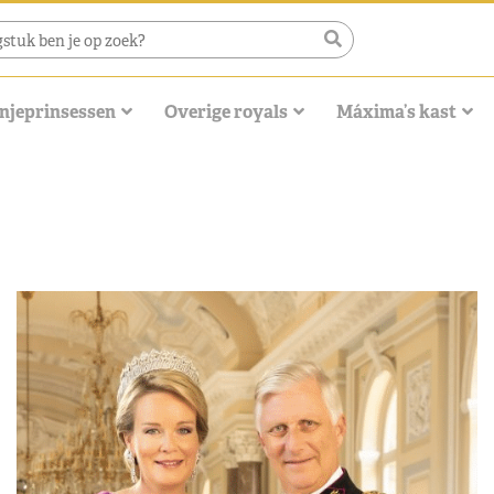
njeprinsessen
Overige royals
Máxima’s kast