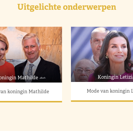
Uitgelichte onderwerpen
Koningin Letizi
oningin Mathilde
Mode van koningin L
an koningin Mathilde