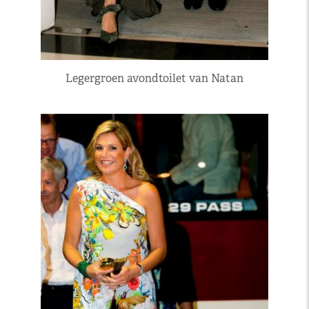
Legergroen avondtoilet van Natan