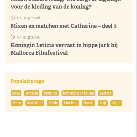
voor de kleding van de koning?
04 aug 2026
Mixen en matchen met Catherine – deel 3
04 aug 2026
Koningin Letizia verrast in hippe jurk bij
Mallorca Filmfestival
Populaire tags
2024
Amalia
fashion
koningin Máxima
Letizia
Mary
Mathilde
Mode
Máxima
Natan
stijl
style