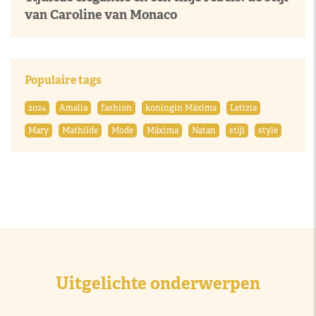
van Caroline van Monaco
Populaire tags
2024
Amalia
fashion
koningin Máxima
Letizia
Mary
Mathilde
Mode
Máxima
Natan
stijl
style
Uitgelichte onderwerpen