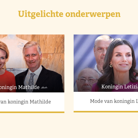
Uitgelichte onderwerpen
Koningin Letizi
oningin Mathilde
Mode van koningin L
an koningin Mathilde