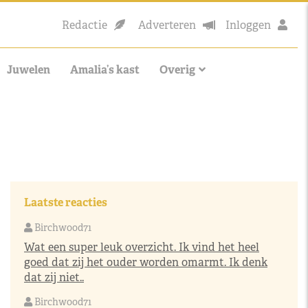
Redactie
Adverteren
Inloggen
Juwelen
Amalia’s kast
Overig
Laatste reacties
Birchwood71
Wat een super leuk overzicht. Ik vind het heel
goed dat zij het ouder worden omarmt. Ik denk
dat zij niet..
Birchwood71