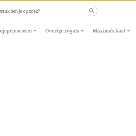
njeprinsessen
Overige royals
Máxima’s kast