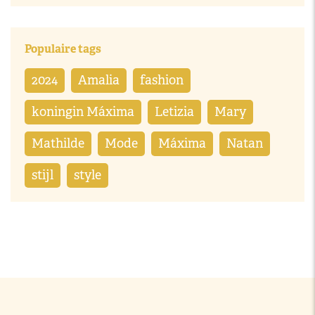
Populaire tags
2024
Amalia
fashion
koningin Máxima
Letizia
Mary
Mathilde
Mode
Máxima
Natan
stijl
style