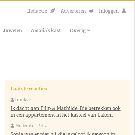
Redactie
Adverteren
Inloggen
Juwelen
Amalia’s kast
Overig
Laatste reacties
frankvc
Ik dacht aan Filip & Mathilde. Die betrekken ook
in een appartement in het kasteel van Laken..
Moderator Petra
Sonja was er niet bij, die is geloof ik gewoon in