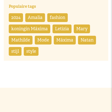
Populaire tags
2024
Amalia
fashion
koningin Máxima
Letizia
Mary
Mathilde
Mode
Máxima
Natan
stijl
style