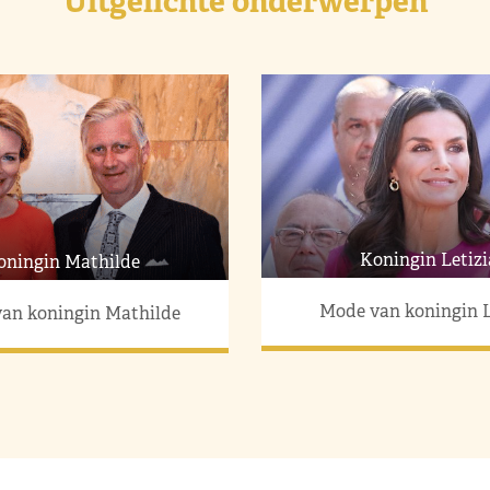
Uitgelichte onderwerpen
Koningin Letizi
oningin Mathilde
Mode van koningin L
an koningin Mathilde