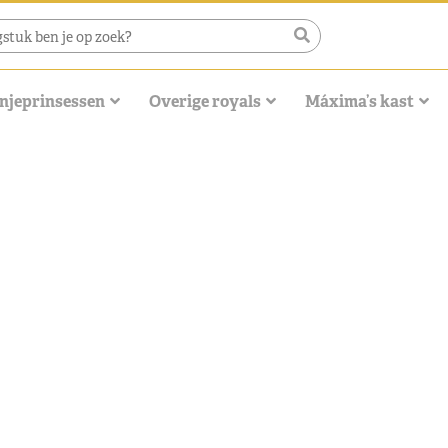
njeprinsessen
Overige royals
Máxima’s kast