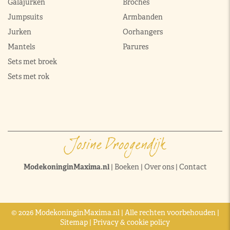
Galajurken
Broches
Jumpsuits
Armbanden
Jurken
Oorhangers
Mantels
Parures
Sets met broek
Sets met rok
ModekoninginMaxima.nl
|
Boeken
|
Over ons
|
Contact
© 2026 ModekoninginMaxima.nl | Alle rechten voorbehouden |
Sitemap
|
Privacy & cookie policy