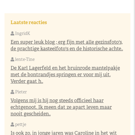
Laatste reacties
IngridK
Een super leuk blog ; erg fijn met alle gezinsfoto's,
de prachtige kasteelfoto's en de historische achte..
lente-Tine
De Karl Lagerfeld en het bruinrode mantelpakje
met de bontrandjes springen er voor mij uit.
Verder gaat h..
Pieter
Volgens mij is hij nog steeds officieel haar
echtgenoot. Ik meen dat ze apart leven maar
nooit gescheiden..
pettje
Is ook zo, in jonge jaren was Caroline in het wit