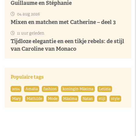
Guillaume en Stéphanie
04 aug 2026
Mixen en matchen met Catherine – deel 3
11 uur geleden
Tijdloze elegantie en een tikje rebels: de stijl
van Caroline van Monaco
Populaire tags
2024
Amalia
fashion
koningin Máxima
Letizia
Mary
Mathilde
Mode
Máxima
Natan
stijl
style