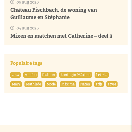
06 aug 2026
Château Fischbach, de woning van
Guillaume en Stéphanie
04 aug 2026
Mixen en matchen met Catherine – deel 3
Populaire tags
2024
Amalia
fashion
koningin Máxima
Letizia
Mary
Mathilde
Mode
Máxima
Natan
stijl
style