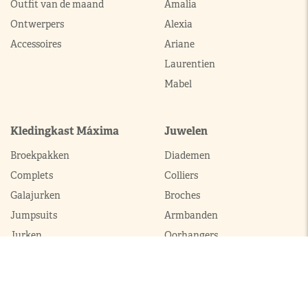
Outfit van de maand
Amalia
Ontwerpers
Alexia
Accessoires
Ariane
Laurentien
Mabel
Kledingkast Máxima
Juwelen
Broekpakken
Diademen
Complets
Colliers
Galajurken
Broches
Jumpsuits
Armbanden
Jurken
Oorhangers
Mantels
Parures
Sets met broek
Sets met rok