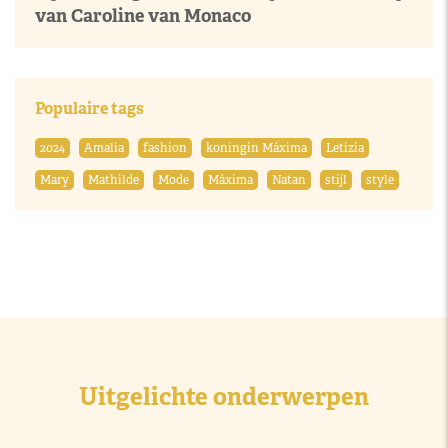
van Caroline van Monaco
Populaire tags
2024
Amalia
fashion
koningin Máxima
Letizia
Mary
Mathilde
Mode
Máxima
Natan
stijl
style
Uitgelichte onderwerpen