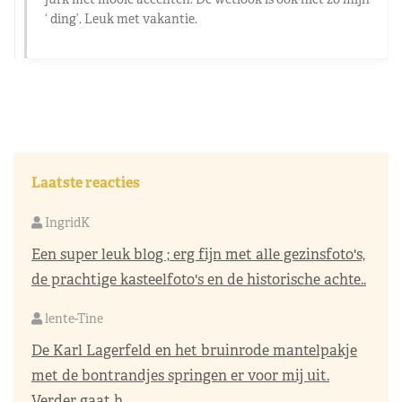
‘ ding’. Leuk met vakantie.
Laatste reacties
IngridK
Een super leuk blog ; erg fijn met alle gezinsfoto's,
de prachtige kasteelfoto's en de historische achte..
lente-Tine
De Karl Lagerfeld en het bruinrode mantelpakje
met de bontrandjes springen er voor mij uit.
Verder gaat h..