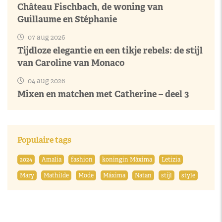
Château Fischbach, de woning van
Guillaume en Stéphanie
07 aug 2026
Tijdloze elegantie en een tikje rebels: de stijl
van Caroline van Monaco
04 aug 2026
Mixen en matchen met Catherine – deel 3
Populaire tags
2024
Amalia
fashion
koningin Máxima
Letizia
Mary
Mathilde
Mode
Máxima
Natan
stijl
style