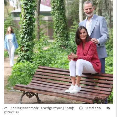
Koninginnenmode
Overige royals
Spanje
18 mei 2024
17 reacties