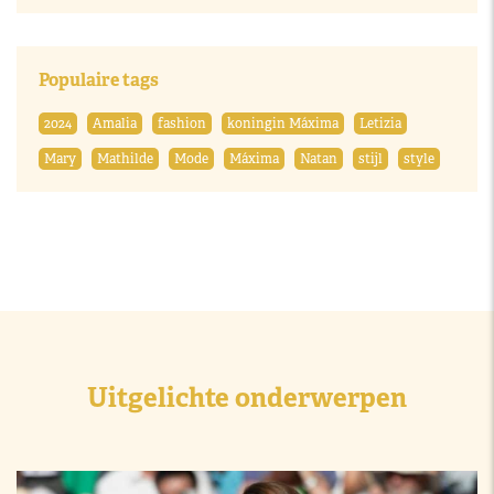
Populaire tags
2024
Amalia
fashion
koningin Máxima
Letizia
Mary
Mathilde
Mode
Máxima
Natan
stijl
style
Uitgelichte onderwerpen