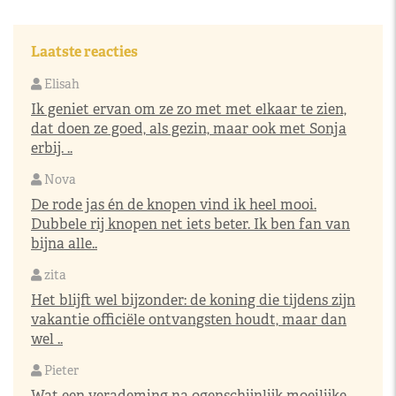
Laatste reacties
Elisah
Ik geniet ervan om ze zo met met elkaar te zien,
dat doen ze goed, als gezin, maar ook met Sonja
erbij. ..
Nova
De rode jas én de knopen vind ik heel mooi.
Dubbele rij knopen net iets beter. Ik ben fan van
bijna alle..
zita
Het blijft wel bijzonder: de koning die tijdens zijn
vakantie officiële ontvangsten houdt, maar dan
wel ..
Pieter
Wat een verademing na ogenschijnlijk moeilijke