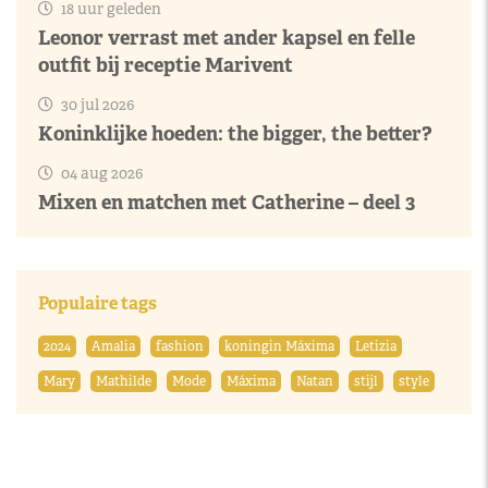
18 uur geleden
Leonor verrast met ander kapsel en felle
outfit bij receptie Marivent
30 jul 2026
Koninklijke hoeden: the bigger, the better?
04 aug 2026
Mixen en matchen met Catherine – deel 3
Populaire tags
2024
Amalia
fashion
koningin Máxima
Letizia
Mary
Mathilde
Mode
Máxima
Natan
stijl
style