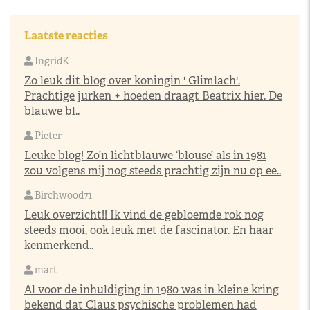
Laatste reacties
IngridK
Zo leuk dit blog over koningin ' Glimlach'.
Prachtige jurken + hoeden draagt Beatrix hier. De
blauwe bl..
Pieter
Leuke blog! Zo’n lichtblauwe ‘blouse’ als in 1981
zou volgens mij nog steeds prachtig zijn nu op ee..
Birchwood71
Leuk overzicht!! Ik vind de gebloemde rok nog
steeds mooi, ook leuk met de fascinator. En haar
kenmerkend..
mart
Al voor de inhuldiging in 1980 was in kleine kring
bekend dat Claus psychische problemen had