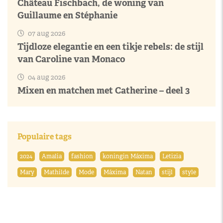
Château Fischbach, de woning van
Guillaume en Stéphanie
07 aug 2026
Tijdloze elegantie en een tikje rebels: de stijl
van Caroline van Monaco
04 aug 2026
Mixen en matchen met Catherine – deel 3
Populaire tags
2024
Amalia
fashion
koningin Máxima
Letizia
Mary
Mathilde
Mode
Máxima
Natan
stijl
style