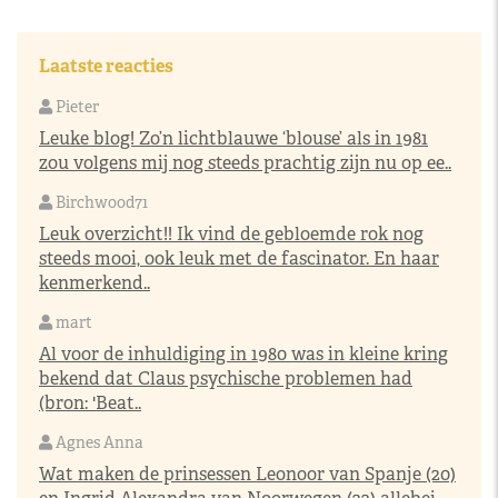
Laatste reacties
Pieter
Leuke blog! Zo’n lichtblauwe ‘blouse’ als in 1981
zou volgens mij nog steeds prachtig zijn nu op ee..
Birchwood71
Leuk overzicht!! Ik vind de gebloemde rok nog
steeds mooi, ook leuk met de fascinator. En haar
kenmerkend..
mart
Al voor de inhuldiging in 1980 was in kleine kring
bekend dat Claus psychische problemen had
(bron: 'Beat..
Agnes Anna
Wat maken de prinsessen Leonoor van Spanje (20)