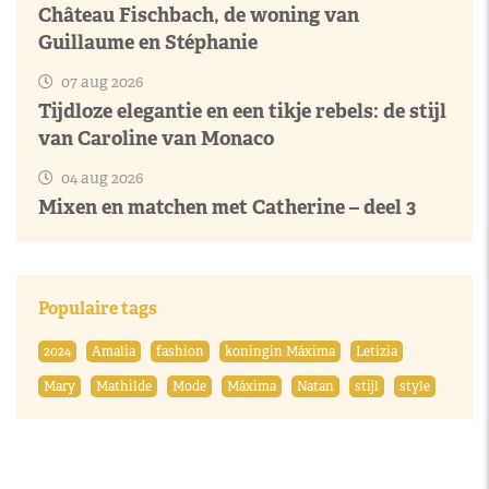
Château Fischbach, de woning van
Guillaume en Stéphanie
07 aug 2026
Tijdloze elegantie en een tikje rebels: de stijl
van Caroline van Monaco
04 aug 2026
Mixen en matchen met Catherine – deel 3
Populaire tags
2024
Amalia
fashion
koningin Máxima
Letizia
Mary
Mathilde
Mode
Máxima
Natan
stijl
style