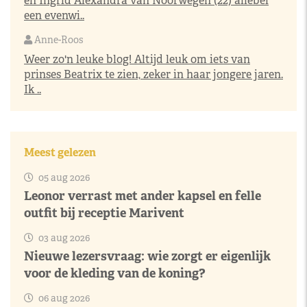
en Ingrid Alexandra van Noorwegen (22) allebei
een evenwi..
Anne-Roos
Weer zo'n leuke blog! Altijd leuk om iets van
prinses Beatrix te zien, zeker in haar jongere jaren.
Ik ..
Meest gelezen
05 aug 2026
Leonor verrast met ander kapsel en felle
outfit bij receptie Marivent
03 aug 2026
Nieuwe lezersvraag: wie zorgt er eigenlijk
voor de kleding van de koning?
06 aug 2026