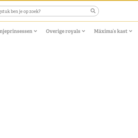
njeprinsessen
Overige royals
Máxima’s kast