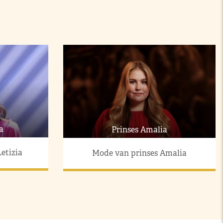
a
Prinses Amalia
etizia
Mode van prinses Amalia