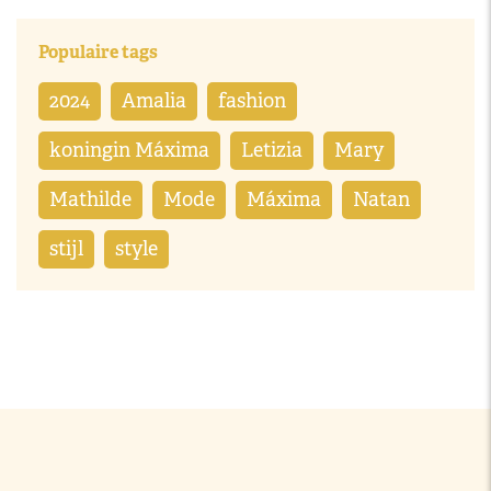
Populaire tags
2024
Amalia
fashion
koningin Máxima
Letizia
Mary
Mathilde
Mode
Máxima
Natan
stijl
style