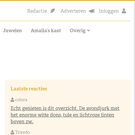
Redactie
Adverteren
Inloggen
Juwelen
Amalia’s kast
Overig
Laatste reacties
colora
Echt genieten is dit overzicht. De avondjurk met
het enorme witte dons, tule en lichtroze linten
boven zw..
Trixedo