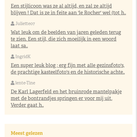
Een stijlicoon was ze al altijd, en zal ze altijd
blijven ! Dat is ze in feite aan 'le Rocher' wel (tot h..
Juliette07
Wat leuk om de beelden van jaren geleden terug
te zien. Een stijl, die zich moeilijk in een woord
laat sa..
IngridK
Een super leuk blog ; erg fijn met alle gezinsfoto's,
de prachtige kasteelfoto's en de historische achte..
lente-Tine
De Karl Lagerfeld en het bruinrode mantelpakje
met de bontrandjes springen er voor mij uit.
Verder gaat h..
Meest gelezen