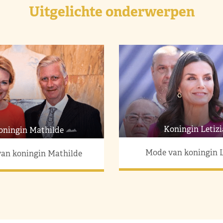
Uitgelichte onderwerpen
Koningin Letizi
oningin Mathilde
Mode van koningin L
an koningin Mathilde