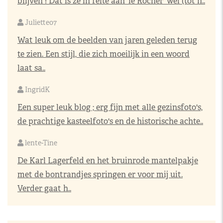
blijven ! Dat is ze in feite aan 'le Rocher' wel (tot h..
Juliette07
Wat leuk om de beelden van jaren geleden terug
te zien. Een stijl, die zich moeilijk in een woord
laat sa..
IngridK
Een super leuk blog ; erg fijn met alle gezinsfoto's,
de prachtige kasteelfoto's en de historische achte..
lente-Tine
De Karl Lagerfeld en het bruinrode mantelpakje
met de bontrandjes springen er voor mij uit.
Verder gaat h..