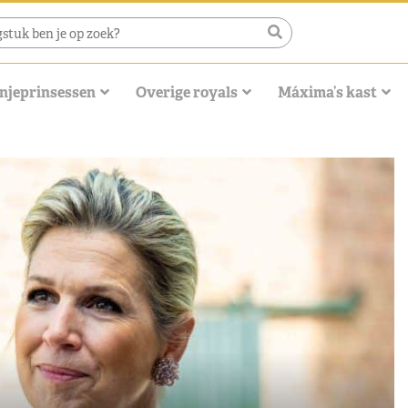
njeprinsessen
Overige royals
Máxima’s kast