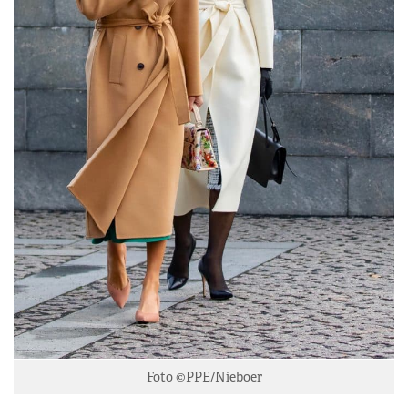
Foto ©PPE/Nieboer