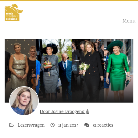
Menu
Door Josine Droogendijk
Lezersvragen
11 jan 2024
31 reacties