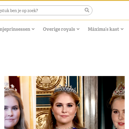
njeprinsessen
Overige royals
Máxima’s kast