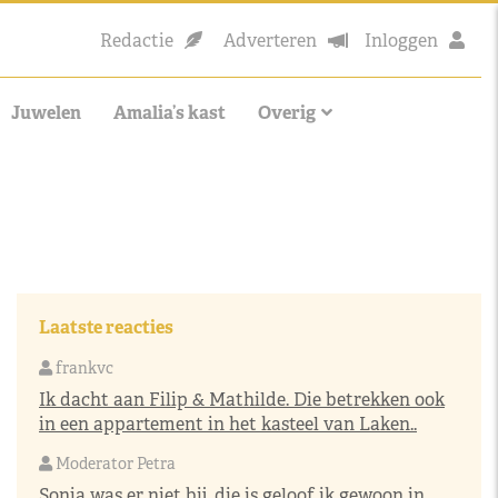
Redactie
Adverteren
Inloggen
Juwelen
Amalia’s kast
Overig
Laatste reacties
frankvc
Ik dacht aan Filip & Mathilde. Die betrekken ook
in een appartement in het kasteel van Laken..
Moderator Petra
Sonja was er niet bij, die is geloof ik gewoon in