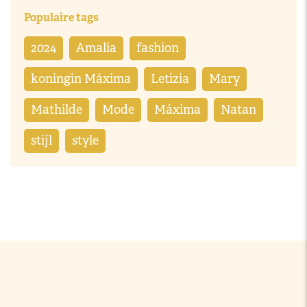
Populaire tags
2024
Amalia
fashion
koningin Máxima
Letizia
Mary
Mathilde
Mode
Máxima
Natan
stijl
style