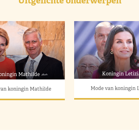
Uitgelichte onderwerpen
Koningin Letizi
oningin Mathilde
Mode van koningin L
an koningin Mathilde