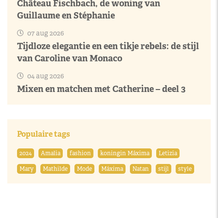
Château Fischbach, de woning van
Guillaume en Stéphanie
07 aug 2026
Tijdloze elegantie en een tikje rebels: de stijl
van Caroline van Monaco
04 aug 2026
Mixen en matchen met Catherine – deel 3
Populaire tags
2024
Amalia
fashion
koningin Máxima
Letizia
Mary
Mathilde
Mode
Máxima
Natan
stijl
style