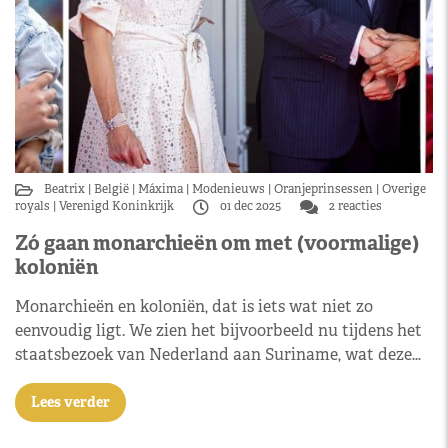
Beatrix
België
Máxima
Modenieuws
Oranjeprinsessen
Overige
royals
Verenigd Koninkrijk
01 dec 2025
2 reacties
Zó gaan monarchieën om met (voormalige)
koloniën
Monarchieën en koloniën, dat is iets wat niet zo
eenvoudig ligt. We zien het bijvoorbeeld nu tijdens het
staatsbezoek van Nederland aan Suriname, wat deze…
Lees verder