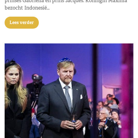
prinses Gabriella en prins Jacques. Koningin Máxima
bezocht Indonesië…
Lees verder