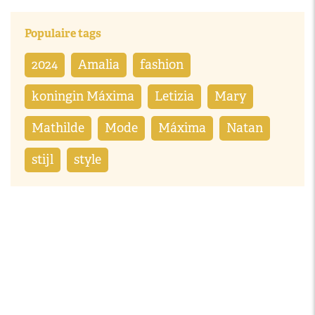
Populaire tags
2024
Amalia
fashion
koningin Máxima
Letizia
Mary
Mathilde
Mode
Máxima
Natan
stijl
style