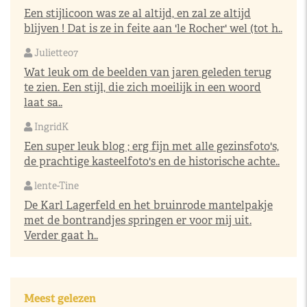
Een stijlicoon was ze al altijd, en zal ze altijd
blijven ! Dat is ze in feite aan 'le Rocher' wel (tot h..
Juliette07
Wat leuk om de beelden van jaren geleden terug
te zien. Een stijl, die zich moeilijk in een woord
laat sa..
IngridK
Een super leuk blog ; erg fijn met alle gezinsfoto's,
de prachtige kasteelfoto's en de historische achte..
lente-Tine
De Karl Lagerfeld en het bruinrode mantelpakje
met de bontrandjes springen er voor mij uit.
Verder gaat h..
Meest gelezen