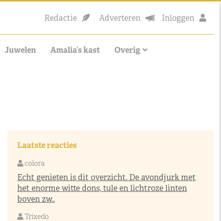
Redactie
Adverteren
Inloggen
Juwelen
Amalia’s kast
Overig
Laatste reacties
colora
Echt genieten is dit overzicht. De avondjurk met
het enorme witte dons, tule en lichtroze linten
boven zw..
Trixedo