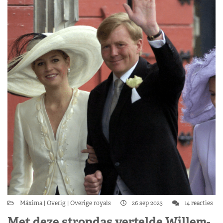
Máxima
Overig
Overige royals
26 sep 2023
14 reacties
Met deze stropdas vertelde Willem-