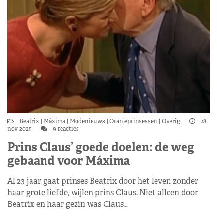
Beatrix
Máxima
Modenieuws
Oranjeprinsessen
Overig
28
nov 2025
9 reacties
Prins Claus’ goede doelen: de weg
gebaand voor Máxima
Al 23 jaar gaat prinses Beatrix door het leven zonder
haar grote liefde, wijlen prins Claus. Niet alleen door
Beatrix en haar gezin was Claus…