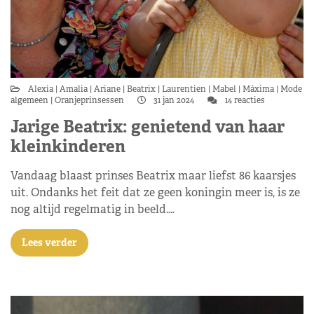
Alexia
Amalia
Ariane
Beatrix
Laurentien
Mabel
Máxima
Mode
algemeen
Oranjeprinsessen
31 jan 2024
14 reacties
Jarige Beatrix: genietend van haar
kleinkinderen
Vandaag blaast prinses Beatrix maar liefst 86 kaarsjes
uit. Ondanks het feit dat ze geen koningin meer is, is ze
nog altijd regelmatig in beeld.…
Lees verder