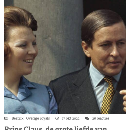
Beatrix
Overige royals
17 okt 2022
26 reacties
Prins Claus, de grote liefde van