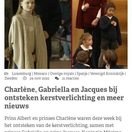
Luxemburg
Monaco
Overige royals
Spanje
Verenigd Koninkrijk
Zweden
29 nov 2025
21 reacties
Charlène, Gabriella en Jacques bij
ontsteken kerstverlichting en meer
nieuws
Prins Albert en prinses Charlène waren deze week bij
het ontsteken van de kerstverlichting, samen met