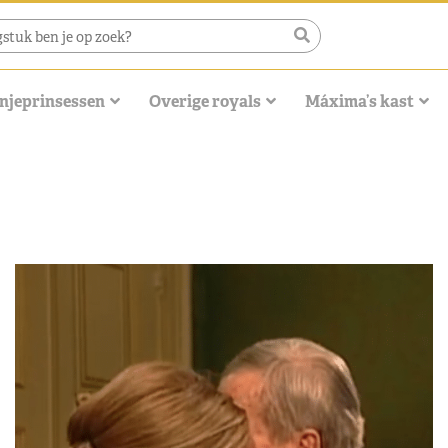
njeprinsessen
Overige royals
Máxima’s kast