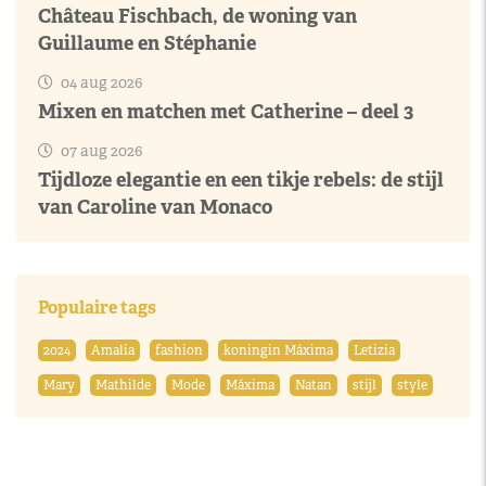
Château Fischbach, de woning van
Guillaume en Stéphanie
04 aug 2026
Mixen en matchen met Catherine – deel 3
07 aug 2026
Tijdloze elegantie en een tikje rebels: de stijl
van Caroline van Monaco
Populaire tags
2024
Amalia
fashion
koningin Máxima
Letizia
Mary
Mathilde
Mode
Máxima
Natan
stijl
style