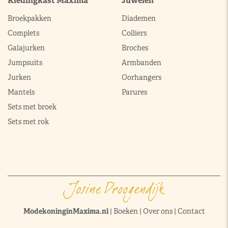
Kledingkast Máxima
Juwelen
Broekpakken
Diademen
Complets
Colliers
Galajurken
Broches
Jumpsuits
Armbanden
Jurken
Oorhangers
Mantels
Parures
Sets met broek
Sets met rok
ModekoninginMaxima.nl
|
Boeken
|
Over ons
|
Contact