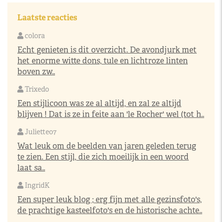
Laatste reacties
colora
Echt genieten is dit overzicht. De avondjurk met
het enorme witte dons, tule en lichtroze linten
boven zw..
Trixedo
Een stijlicoon was ze al altijd, en zal ze altijd
blijven ! Dat is ze in feite aan 'le Rocher' wel (tot h..
Juliette07
Wat leuk om de beelden van jaren geleden terug
te zien. Een stijl, die zich moeilijk in een woord
laat sa..
IngridK
Een super leuk blog ; erg fijn met alle gezinsfoto's,
de prachtige kasteelfoto's en de historische achte..