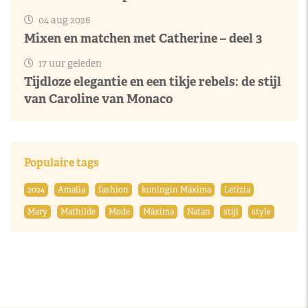
04 aug 2026
Mixen en matchen met Catherine – deel 3
17 uur geleden
Tijdloze elegantie en een tikje rebels: de stijl
van Caroline van Monaco
Populaire tags
2024
Amalia
fashion
koningin Máxima
Letizia
Mary
Mathilde
Mode
Máxima
Natan
stijl
style