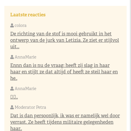
Laatste reacties
colora
De richting van de stof is mooi gebruikt in het
ontwerp van de jurk van Letizia. Ze ziet er stijlvol
uit...
AnnaMarie
Ennn dan is nu de vraag: heeft zij slag in haar
haar en stijlt ze dat altijd of heeft ze steil haar en
he..
AnnaMarie
👌🏼..
Moderator Petra
Dat is dan persoonlijk, ik was er namelijk wel door
verrast. Ze heeft tijdens militaire gelegenheden
haar..