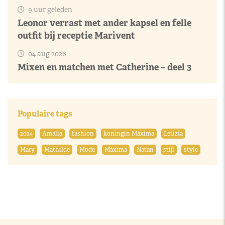
9 uur geleden
Leonor verrast met ander kapsel en felle
outfit bij receptie Marivent
04 aug 2026
Mixen en matchen met Catherine – deel 3
Populaire tags
2024
Amalia
fashion
koningin Máxima
Letizia
Mary
Mathilde
Mode
Máxima
Natan
stijl
style