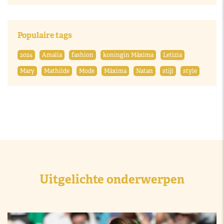
Populaire tags
2024
Amalia
fashion
koningin Máxima
Letizia
Mary
Mathilde
Mode
Máxima
Natan
stijl
style
Uitgelichte onderwerpen