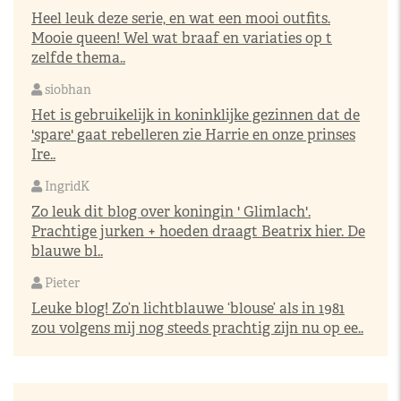
Heel leuk deze serie, en wat een mooi outfits.
Mooie queen! Wel wat braaf en variaties op t
zelfde thema..
siobhan
Het is gebruikelijk in koninklijke gezinnen dat de
'spare' gaat rebelleren zie Harrie en onze prinses
Ire..
IngridK
Zo leuk dit blog over koningin ' Glimlach'.
Prachtige jurken + hoeden draagt Beatrix hier. De
blauwe bl..
Pieter
Leuke blog! Zo’n lichtblauwe ‘blouse’ als in 1981
zou volgens mij nog steeds prachtig zijn nu op ee..