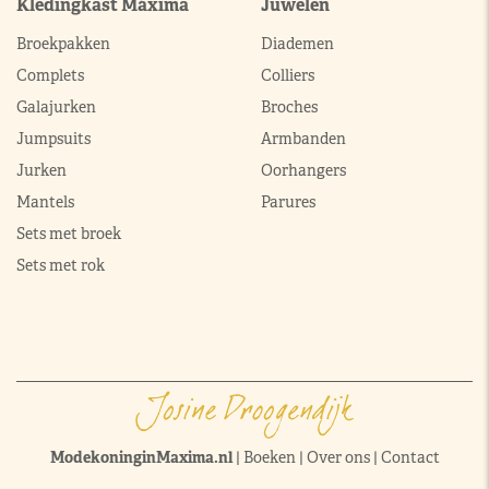
Kledingkast Máxima
Juwelen
Broekpakken
Diademen
Complets
Colliers
Galajurken
Broches
Jumpsuits
Armbanden
Jurken
Oorhangers
Mantels
Parures
Sets met broek
Sets met rok
ModekoninginMaxima.nl
|
Boeken
|
Over ons
|
Contact