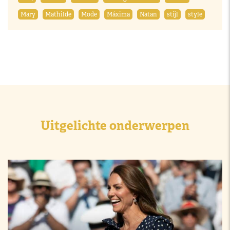
Mary
Mathilde
Mode
Máxima
Natan
stijl
style
Uitgelichte onderwerpen