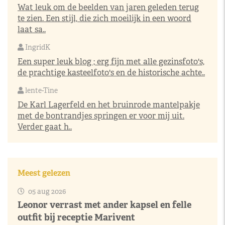
Wat leuk om de beelden van jaren geleden terug
te zien. Een stijl, die zich moeilijk in een woord
laat sa..
IngridK
Een super leuk blog ; erg fijn met alle gezinsfoto's,
de prachtige kasteelfoto's en de historische achte..
lente-Tine
De Karl Lagerfeld en het bruinrode mantelpakje
met de bontrandjes springen er voor mij uit.
Verder gaat h..
Meest gelezen
05 aug 2026
Leonor verrast met ander kapsel en felle
outfit bij receptie Marivent