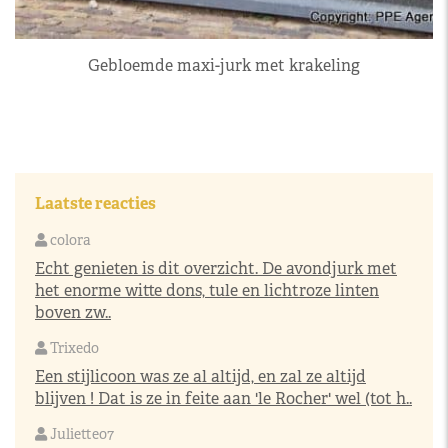
Gebloemde maxi-jurk met krakeling
Laatste reacties
colora
Echt genieten is dit overzicht. De avondjurk met
het enorme witte dons, tule en lichtroze linten
boven zw..
Trixedo
Een stijlicoon was ze al altijd, en zal ze altijd
blijven ! Dat is ze in feite aan 'le Rocher' wel (tot h..
Juliette07