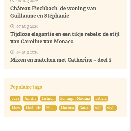
06 aug 2026
Château Fischbach, de woning van
Guillaume en Stéphanie
07 aug 2026
Tijdloze elegantie en een tikje rebels: de stijl
van Caroline van Monaco
04 aug 2026
Mixen en matchen met Catherine – deel 3
Populaire tags
2024
Amalia
fashion
koningin Máxima
Letizia
Mary
Mathilde
Mode
Máxima
Natan
stijl
style