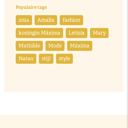
Populaire tags
2024
Amalia
fashion
koningin Máxima
Letizia
Mary
Mathilde
Mode
Máxima
Natan
stijl
style