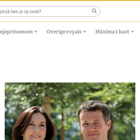
njeprinsessen
Overige royals
Máxima’s kast