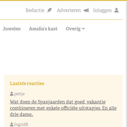
Redactie
Adverteren
Inloggen
Juwelen
Amalia’s kast
Overig
Laatste reacties
pettje
Wat doen de Spanjaarden dat goed, vakantie
combineren met enkele officiële uitstapjes. En alle
drie dame..
IngridK