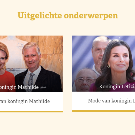
Uitgelichte onderwerpen
Koningin Letizi
oningin Mathilde
Mode van koningin L
an koningin Mathilde