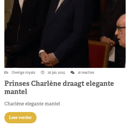
Overige royals
28 jan 2025
18 reacties
Prinses Charlène draagt elegante
mantel
Charlène elegante mantel
Lees verder