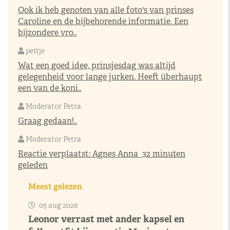
Ook ik heb genoten van alle foto's van prinses
Caroline en de bijbehorende informatie. Een
bijzondere vro..
pettje
Wat een goed idee, prinsjesdag was altijd
gelegenheid voor lange jurken. Heeft überhaupt
een van de koni..
Moderator Petra
Graag gedaan!..
Moderator Petra
Reactie verplaatst:
Agnes Anna
32 minuten
geleden
Meest gelezen
05 aug 2026
Leonor verrast met ander kapsel en