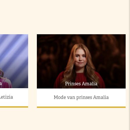
a
Prinses Amalia
etizia
Mode van prinses Amalia