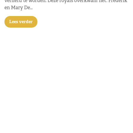
verliefd te worden. Deze royals overkwam het. Frederik
en Mary De…
Lees verder