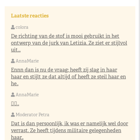
Laatste reacties
colora
De richting van de stof is mooi gebruikt in het
ontwerp van de jurk van Letizia. Ze ziet er stijlvol
uit...
AnnaMarie
Ennn dan is nu de vraag: heeft zij slag in haar
haar en stijlt ze dat altijd of heeft ze steil haar en
he..
AnnaMarie
👌🏼..
Moderator Petra
Dat is dan persoonlijk, ik was er namelijk wel door
verrast. Ze heeft tijdens militaire gelegenheden
haar..