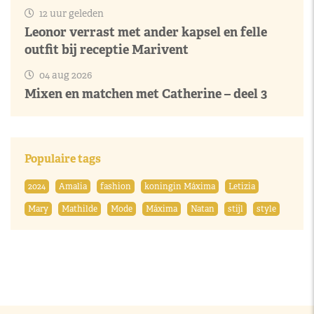
12 uur geleden
Leonor verrast met ander kapsel en felle
outfit bij receptie Marivent
04 aug 2026
Mixen en matchen met Catherine – deel 3
Populaire tags
2024
Amalia
fashion
koningin Máxima
Letizia
Mary
Mathilde
Mode
Máxima
Natan
stijl
style