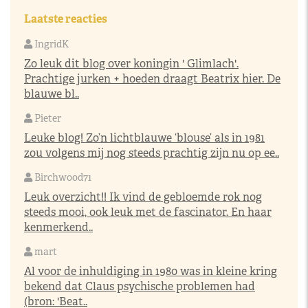
Laatste reacties
IngridK
Zo leuk dit blog over koningin ' Glimlach'.
Prachtige jurken + hoeden draagt Beatrix hier. De
blauwe bl..
Pieter
Leuke blog! Zo’n lichtblauwe ‘blouse’ als in 1981
zou volgens mij nog steeds prachtig zijn nu op ee..
Birchwood71
Leuk overzicht!! Ik vind de gebloemde rok nog
steeds mooi, ook leuk met de fascinator. En haar
kenmerkend..
mart
Al voor de inhuldiging in 1980 was in kleine kring
bekend dat Claus psychische problemen had
(bron: 'Beat..