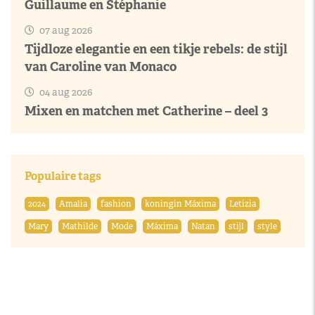
Guillaume en Stéphanie
07 aug 2026
Tijdloze elegantie en een tikje rebels: de stijl
van Caroline van Monaco
04 aug 2026
Mixen en matchen met Catherine – deel 3
Populaire tags
2024
Amalia
fashion
koningin Máxima
Letizia
Mary
Mathilde
Mode
Máxima
Natan
stijl
style