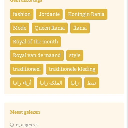
Gebruikte tags
fashion
Jordanië
Koningin Rania
Mode
Queen Rania
Rania
Royal of the month
Royal van de maand
style
traditioneel
traditionele kleding
نمط
رانيا
الملكة رانيا
أزياء رانيا
Meest gelezen
05 aug 2026