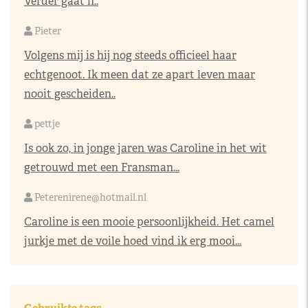
Verder gaat h..
Pieter
Volgens mij is hij nog steeds officieel haar
echtgenoot. Ik meen dat ze apart leven maar
nooit gescheiden..
pettje
Is ook zo, in jonge jaren was Caroline in het wit
getrouwd met een Fransman...
Peterenirene@hotmail.nl
Caroline is een mooie persoonlijkheid. Het camel
jurkje met de voile hoed vind ik erg mooi...