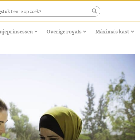
njeprinsessen
Overige royals
Máxima’s kast