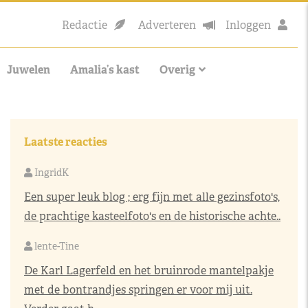
Redactie
Adverteren
Inloggen
Juwelen
Amalia’s kast
Overig
Laatste reacties
IngridK
Een super leuk blog ; erg fijn met alle gezinsfoto's,
de prachtige kasteelfoto's en de historische achte..
lente-Tine
De Karl Lagerfeld en het bruinrode mantelpakje
met de bontrandjes springen er voor mij uit.