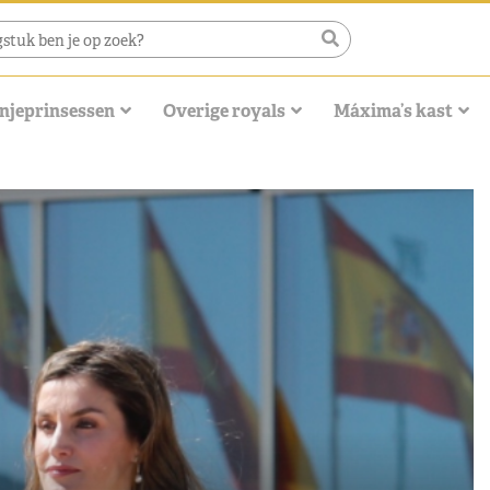
njeprinsessen
Overige royals
Máxima’s kast