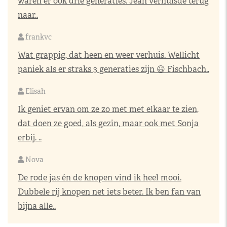
waren er ook drie generaties. Jean verhuisde terug
naar..
frankvc
Wat grappig, dat heen en weer verhuis. Wellicht
paniek als er straks 3 generaties zijn 😃 Fischbach..
Elisah
Ik geniet ervan om ze zo met met elkaar te zien,
dat doen ze goed, als gezin, maar ook met Sonja
erbij. ..
Nova
De rode jas én de knopen vind ik heel mooi.
Dubbele rij knopen net iets beter. Ik ben fan van
bijna alle..