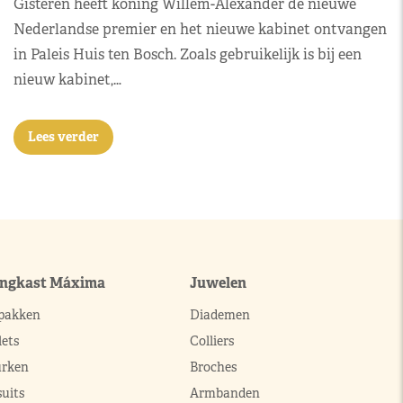
Gisteren heeft koning Willem-Alexander de nieuwe
Nederlandse premier en het nieuwe kabinet ontvangen
in Paleis Huis ten Bosch. Zoals gebruikelijk is bij een
nieuw kabinet,…
Lees verder
ingkast Máxima
Juwelen
pakken
Diademen
ets
Colliers
urken
Broches
uits
Armbanden