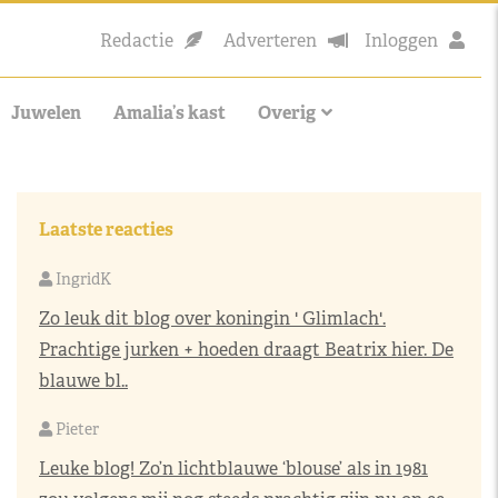
Redactie
Adverteren
Inloggen
Juwelen
Amalia’s kast
Overig
Laatste reacties
IngridK
Zo leuk dit blog over koningin ' Glimlach'.
Prachtige jurken + hoeden draagt Beatrix hier. De
blauwe bl..
Pieter
Leuke blog! Zo’n lichtblauwe ‘blouse’ als in 1981