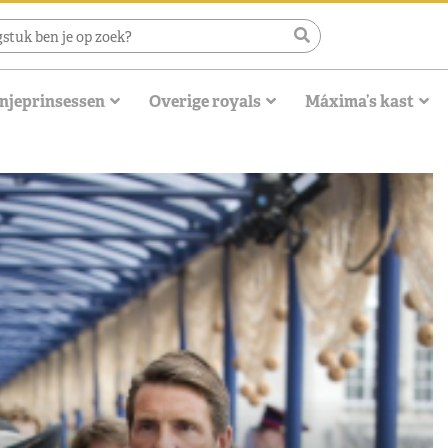
njeprinsessen
Overige royals
Máxima’s kast