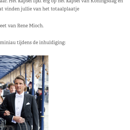
aar. Het kapsel lijkt erg op het kapsel van Koningsdag en
 vinden jullie van het totaalplaatje
eet van Rene Mioch.
iniau tijdens de inhuldiging: