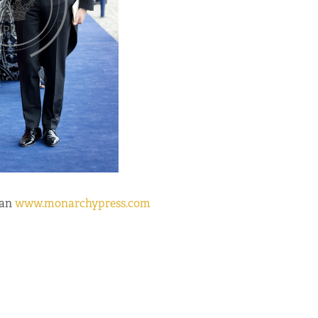
aan
www.monarchypress.com