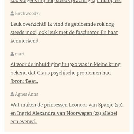
zou volgens mij nog steeds prachtig zijn nu op ee..
Birchwood71
Leuk overzicht!! Ik vind de gebloemde rok nog
steeds mooi, ook leuk met de fascinator. En haar
kenmerkend..
mart
Al voor de inhuldiging in 1980 was in kleine kring
bekend dat Claus psychische problemen had
(bron: 'Beat..
Agnes Anna
Wat maken de prinsessen Leonoor van Spanje (20)
en Ingrid Alexandra van Noorwegen (22) allebei
een evenwi..