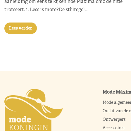
aanleiding om eens te kijken hoe Máxima chic de hitte
trotseert. 1. Less is more?De stijlregel…
Lees verder
Mode Máxi
Mode algemee
Outfit van de
Ontwerpers
Accessoires