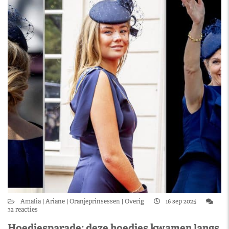
Amalia
Ariane
Oranjeprinsessen
Overig
16 sep 2025
32 reacties
Hoedjesparade: deze hoedjes kwamen langs