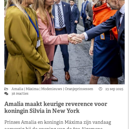
Amalia
Máxima
Modenieuws
Oranjeprinsessen
23 sep 2025
38 reacties
Amalia maakt keurige reverence voor
koningin Silvia in New York
Prinses Amalia en koningin Máxima zijn vandaag