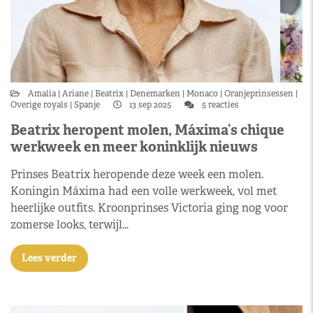
Amalia
Ariane
Beatrix
Denemarken
Monaco
Oranjeprinsessen
Overige royals
Spanje
13 sep 2025
5 reacties
Beatrix heropent molen, Máxima’s chique
werkweek en meer koninklijk nieuws
Prinses Beatrix heropende deze week een molen.
Koningin Máxima had een volle werkweek, vol met
heerlijke outfits. Kroonprinses Victoria ging nog voor
zomerse looks, terwijl…
Lees verder