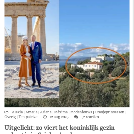
Alexia
Amalia
Ariane
Máxima
Modenieuws
Oranjeprinsessen
Overig
Ten paleize
12 aug 2025
57 reacties
Uitgelicht: zo viert het koninklijk gezin