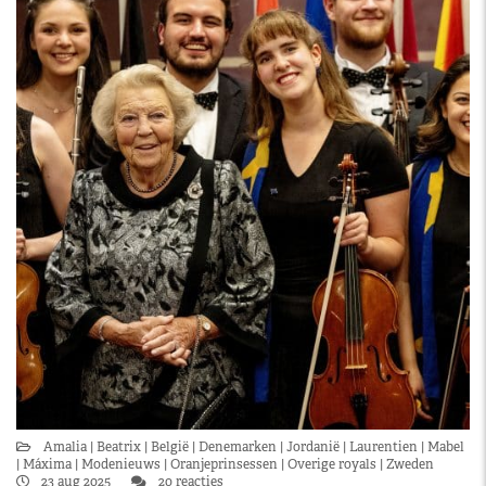
Amalia
Beatrix
België
Denemarken
Jordanië
Laurentien
Mabel
Máxima
Modenieuws
Oranjeprinsessen
Overige royals
Zweden
23 aug 2025
20 reacties