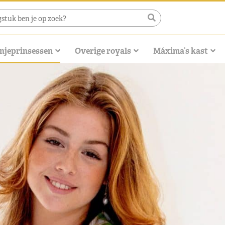
njeprinsessen
Overige royals
Máxima’s kast