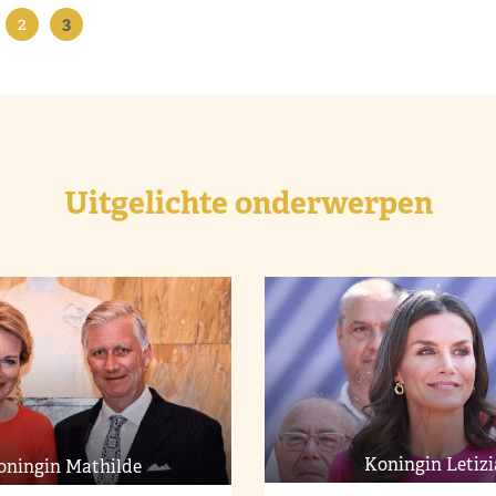
2
3
Uitgelichte onderwerpen
Koningin Letizi
oningin Mathilde