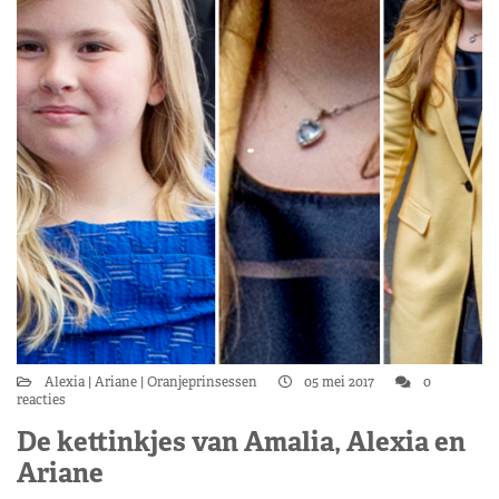
Alexia
Ariane
Oranjeprinsessen
05 mei 2017
0
reacties
De kettinkjes van Amalia, Alexia en
Ariane