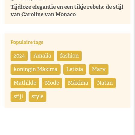
Tijdloze elegantie en een tikje rebels: de stijl
van Caroline van Monaco
Populaire tags
2024
Amalia
fashion
koningin Máxima
Letizia
Mary
Mathilde
Mode
Máxima
Natan
stijl
style