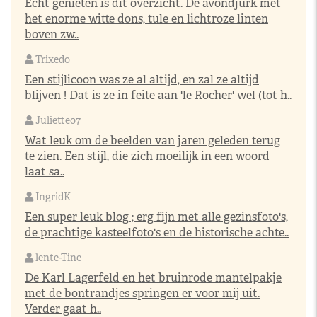
Echt genieten is dit overzicht. De avondjurk met
het enorme witte dons, tule en lichtroze linten
boven zw..
Trixedo
Een stijlicoon was ze al altijd, en zal ze altijd
blijven ! Dat is ze in feite aan 'le Rocher' wel (tot h..
Juliette07
Wat leuk om de beelden van jaren geleden terug
te zien. Een stijl, die zich moeilijk in een woord
laat sa..
IngridK
Een super leuk blog ; erg fijn met alle gezinsfoto's,
de prachtige kasteelfoto's en de historische achte..
lente-Tine
De Karl Lagerfeld en het bruinrode mantelpakje
met de bontrandjes springen er voor mij uit.
Verder gaat h..