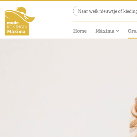
Home
Máxima
Ora