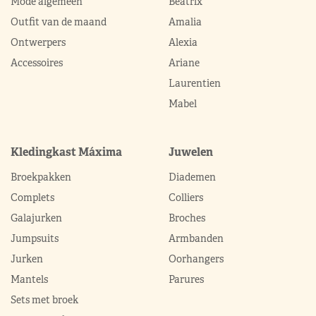
Mode algemeen
Beatrix
Outfit van de maand
Amalia
Ontwerpers
Alexia
Accessoires
Ariane
Laurentien
Mabel
Kledingkast Máxima
Juwelen
Broekpakken
Diademen
Complets
Colliers
Galajurken
Broches
Jumpsuits
Armbanden
Jurken
Oorhangers
Mantels
Parures
Sets met broek