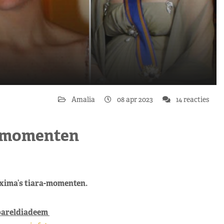
Amalia
08 apr 2023
14 reacties
ra-momenten
Máxima’s tiara-momenten.
pareldiadeem