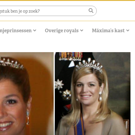
njeprinsessen
Overige royals
Máxima’s kast