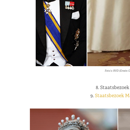
Foto’s: RVD (Erwin O
8. Staatsbezoek 
9.
Staatsbezoek Ma