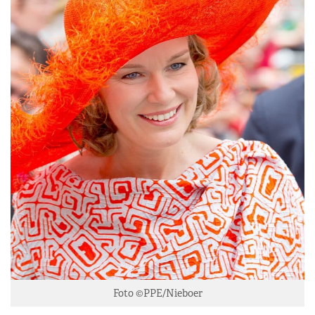
Foto ©PPE/Nieboer