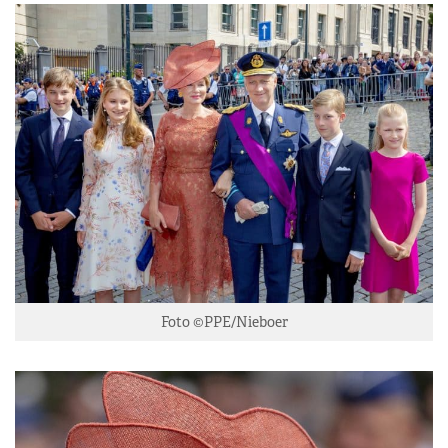
Foto ©PPE/Nieboer