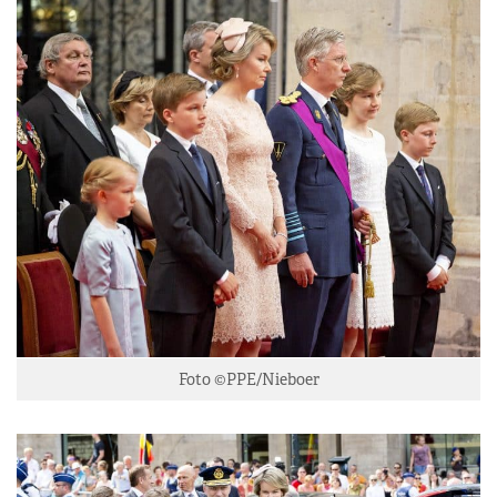
Foto ©PPE/Nieboer