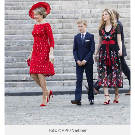
Foto ©PPE/Nieboer