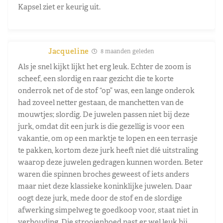
Kapsel ziet er keurig uit.
Jacqueline
8 maanden geleden
Als je snel kijkt lijkt het erg leuk. Echter de zoom is
scheef, een slordig en raar gezicht die te korte
onderrok net of de stof “op” was, een lange onderok
had zoveel netter gestaan, de manchetten van de
mouwtjes; slordig. De juwelen passen niet bij deze
jurk, omdat dit een jurk is die gezellig is voor een
vakantie, om op een marktje te lopen en een terrasje
te pakken, kortom deze jurk heeft niet díé uitstraling
waarop deze juwelen gedragen kunnen worden. Beter
waren die spinnen broches geweest of iets anders
maar niet deze klassieke koninklijke juwelen. Daar
oogt deze jurk, mede door de stof en de slordige
afwerking simpelweg te goedkoop voor, staat niet in
verhouding. Die strooienhoed past er wel leuk bij