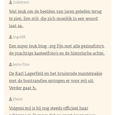
Juliette07
Wat leuk om de beelden van jaren geleden terug
te zien. Een stijl, die zich moeilijk in een woord
laat sa..
IngridK
Een super leuk blog ; erg fijn met alle gezinsfoto's,
de prachtige kasteelfoto's en de historische achte..
lente-Tine
De Karl Lagerfeld en het bruinrode mantelpakje
met de bontrandjes springen er voor mij uit.
Verder gaat h..
Pieter
Volgens mij is hij nog steeds officieel haar