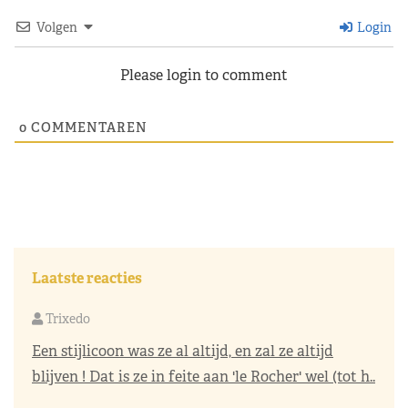
Volgen
Login
Please login to comment
0
COMMENTAREN
Laatste reacties
Trixedo
Een stijlicoon was ze al altijd, en zal ze altijd
blijven ! Dat is ze in feite aan 'le Rocher' wel (tot h..