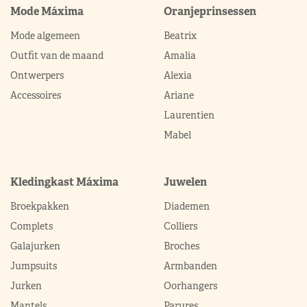
Mode Máxima
Oranjeprinsessen
Mode algemeen
Beatrix
Outfit van de maand
Amalia
Ontwerpers
Alexia
Accessoires
Ariane
Laurentien
Mabel
Kledingkast Máxima
Juwelen
Broekpakken
Diademen
Complets
Colliers
Galajurken
Broches
Jumpsuits
Armbanden
Jurken
Oorhangers
Mantels
Parures