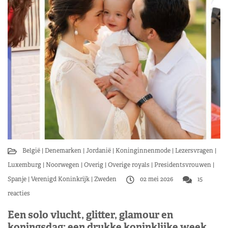
België
Denemarken
Jordanië
Koninginnenmode
Lezersvragen
Luxemburg
Noorwegen
Overig
Overige royals
Presidentsvrouwen
Spanje
Verenigd Koninkrijk
Zweden
02 mei 2026
15
reacties
Een solo vlucht, glitter, glamour en
koningsdag: een drukke koninklijke week